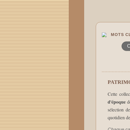
MOTS CL
C
PATRIM
Cette colle
d'époque
de
sélection d
quotidien de
Chaque car