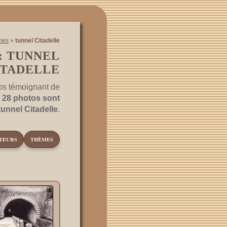
mes
»
tunnel Citadelle
: TUNNEL
ITADELLE
os témoignant de
.
28 photos sont
tunnel Citadelle
.
TEURS
THÈMES