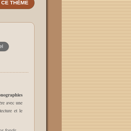
E CE THÈME
el
onographies
ère avec une
ecture et le
os fonds