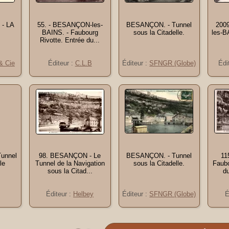
- LA
55. - BESANÇON-les-
BESANÇON. - Tunnel
200
BAINS. - Faubourg
sous la Citadelle.
les-B
Rivotte. Entrée du...
 Cie
Éditeur :
C.L.B
Éditeur :
SFNGR (Globe)
Édi
unnel
98. BESANÇON - Le
BESANÇON. - Tunnel
11
le
Tunnel de la Navigation
sous la Citadelle.
Faubo
sous la Citad...
du
Éditeur :
Helbey
Éditeur :
SFNGR (Globe)
É