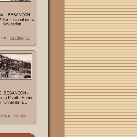
94. - BESANÇON-
AINS - Tunnel de la
Navigation
teur :
La Cigogne
5. BESANÇON -
urg Rivotte Entrée
 Tunnel de la...
diteur :
Helbey