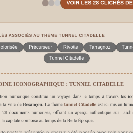
VOIR LES 28 CLICHÉS D
ÉS ASSOCIÉS AU THÈME TUNNEL CITADELLE
olorisée
Précurseur
Rivotte
Tarragnoz
Tunn
Tunnel Citadelle
OINE ICONOGRAPHIQUE : TUNNEL CITADELLE
ic
ction numérique constitue un voyage dans le temps à travers les
Besançon
tunnel Citadelle
 la ville de
. Le thème
est ici mis en lumi
e 28 documents numérisés, offrant un aperçu authentique sur l'archit
 la capitale comtoise au temps de la Belle Époque.
te postale présentée ci-dessus a été classée avec soin dans n