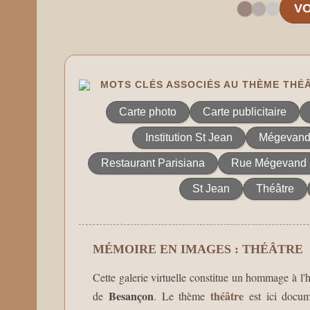
VO
MOTS CLÉS ASSOCIÉS AU THÈME THÉ
Carte photo
Carte publicitaire
Institution St Jean
Mégevan
Restaurant Parisiana
Rue Mégevand
St Jean
Théâtre
MÉMOIRE EN IMAGES : THÉÂTRE
Cette galerie virtuelle constitue un hommage à l'hi
Besançon
théâtre
de
. Le thème
est ici docum