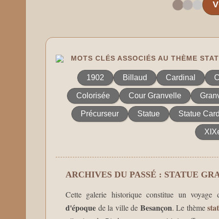
V
MOTS CLÉS ASSOCIÉS AU THÈME STA
1902
Billaud
Cardinal
C
Colorisée
Cour Granvelle
Granv
Précurseur
Statue
Statue Card
XIX
ARCHIVES DU PASSÉ : STATUE G
Cette galerie historique constitue un voyage
d'époque
Besançon
sta
de la ville de
. Le thème