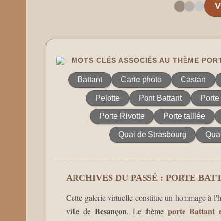
V
MOTS CLÉS ASSOCIÉS AU THÈME POR
Battant
Carte photo
Castan
Pelotte
Pont Battant
Porte 
Porte Rivotte
Porte taillée
Quai de Strasbourg
Qua
ARCHIVES DU PASSÉ : PORTE BAT
Cette galerie virtuelle constitue un hommage à l'hi
Besançon
porte Battant
ville de
. Le thème
e