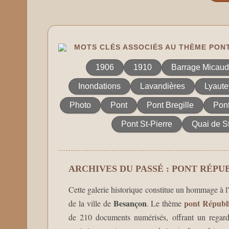
MOTS CLÉS ASSOCIÉS AU THÈME PON
1906
1910
Barrage Micaud
Inondations
Lavandières
Lyaute
Photo
Pont
Pont Bregille
Pont
Pont St-Pierre
Quai de S
ARCHIVES DU PASSÉ : PONT RÉPU
Cette galerie historique constitue un hommage à l'h
Besançon
pont Républ
de la ville de
. Le thème
de 210 documents numérisés, offrant un regard 