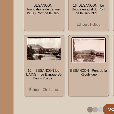
BESANÇON -
16. BESANÇON - Le
Inondations de Janvier
Doubs en aval du Pont
1910 - Pont de la Rép...
de la Républiqu...
Éditeur :
Helbey
10. - BESANÇON-les-
BESANÇON - Pont de la
BAINS. - Le Barrage St-
République
Paul - Vue pr...
Éditeur :
Ch. Leroux
VO