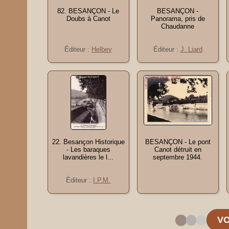
82. BESANÇON - Le
BESANÇON -
Doubs à Canot
Panorama, pris de
Chaudanne
Éditeur :
Helbey
Éditeur :
J. Liard
22. Besançon Historique
BESANÇON - Le pont
- Les baraques
Canot détruit en
lavandières le l...
septembre 1944.
Éditeur :
I.P.M.
VO