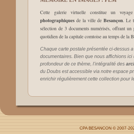
MÉMOIRE EN IMAGES : PLM
Cette galerie virtuelle constitue un voy
photographiques
Besançon
de la ville de
. Le
sélection de 3 documents numérisés, offrant un p
quotidien de la capitale comtoise au temps de la 
Chaque carte postale présentée ci-dessus a
documentaires. Bien que nous affichions ici un
profondeur de ce thème, l'intégralité des
arc
du Doubs est accessible via notre espace pr
enrichir régulièrement cette collection pour 
CPA BESANCON © 2007-2026