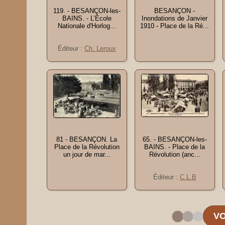
119. - BESANÇON-les-
BESANÇON -
BAINS. - L’École
Inondations de Janvier
Nationale d'Horlog...
1910 - Place de la Ré...
Éditeur :
Ch. Leroux
81 - BESANÇON. La
65. - BESANÇON-les-
Place de la Révolution
BAINS. - Place de la
un jour de mar...
Révolution (anc...
Éditeur :
C.L.B
VO