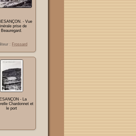
 BESANÇON. - Vue
énérale prise de
Beauregard.
iteur :
Frossard
ESANÇON - La
relle Chardonnet et
le port