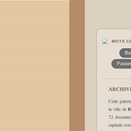
MOTS CL
Ba
Passer
ARCHIVE
Cette galeri
B
la ville de
72 document
capitale com