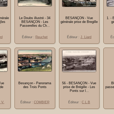
nérale
Le Doubs illustré - 34
BESANÇON - Vue
1. -
(les
BESANÇON - Les
générale prise de Bregille
g
Passerelles du Ch...
rd
Éditeur :
Reuchet
Éditeur :
J. Liard
Éd
Vue
Besançon - Panorama
56 - BESANÇON - Vue
B
 de
des Trois Ponts
prise de Brégille - Les
passe
Ponts sur l...
t V.
Éditeur :
COMBIER
Éditeur :
C.L.B