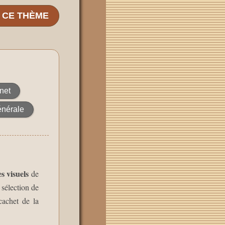
E CE THÈME
net
énérale
s visuels
de
 sélection de
cachet de la