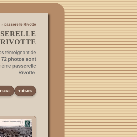
s
»
passerelle Rivotte
SSERELLE
RIVOTTE
os témoignant de
.
72 photos sont
 thème
passerelle
Rivotte
.
TEURS
THÈMES