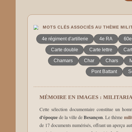
MOTS CLÉS ASSOCIÉS AU THÈME MILI
4e régiment d'artillerie
4e RA
60e
Carte double
Carte lettre
Car
Chamars
Char
Chars
M
Pont Battant
S
MÉMOIRE EN IMAGES : MILITARI
Cette sélection documentaire constitue un homm
d'époque
Besançon
mili
de la ville de
. Le thème
de 17 documents numérisés, offrant un aperçu authe