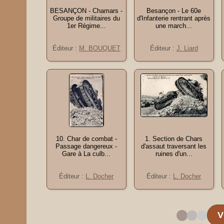
BESANÇON - Chamars -
Besançon - Le 60e
Groupe de militaires du
d'Infanterie rentrant après
1er Régime...
une march...
Éditeur :
M. BOUQUET
Éditeur :
J. Liard
10. Char de combat -
1. Section de Chars
Passage dangereux -
d'assaut traversant les
Gare à La culb...
ruines d'un...
Éditeur :
L. Docher
Éditeur :
L. Docher
V