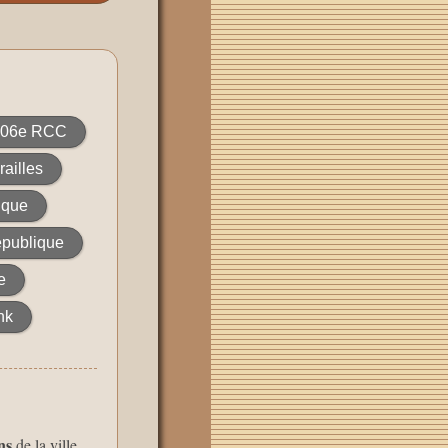
506e RCC
ailles
ique
publique
e
nk
ns
de la ville