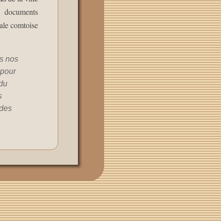
9 documents
tale comtoise
ns nos
 pour
du
s
 des