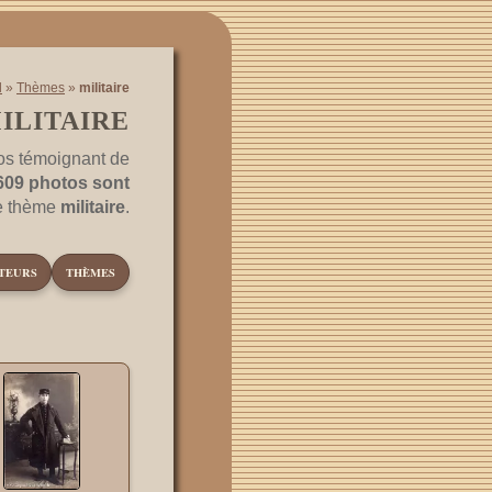
l
»
Thèmes
»
militaire
ILITAIRE
os témoignant de
609 photos sont
le thème
militaire
.
TEURS
THÈMES