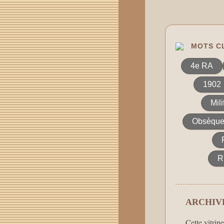
MOTS CL
4e RA
1902
Mili
Obsèque
R
ARCHIVE
Cette vitrin