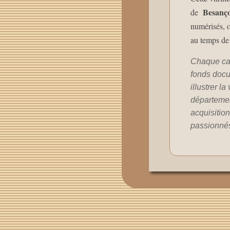
Besanç
de
numérisés, o
au temps de
Chaque car
fonds docu
illustrer l
départemen
acquisition
passionnés 