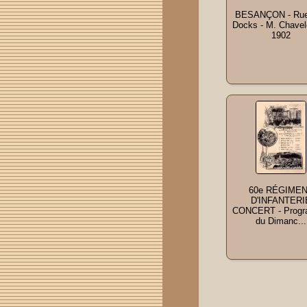
BESANÇON - Rue
Docks - M. Chavele
1902
60e RÉGIME
D'INFANTERI
CONCERT - Prog
du Dimanc...