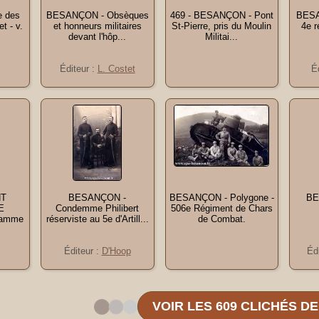
 des
BESANÇON - Obsèques
469 - BESANÇON - Pont
BESA
t - v.
et honneurs militaires
St-Pierre, pris du Moulin
4e r
devant l'hôp...
Militai...
Éditeur :
L. Costet
É
NT
BESANÇON -
BESANÇON - Polygone -
BE
E
Condemme Philibert
506e Régiment de Chars
ramme
réserviste au 5e d'Artill...
de Combat.
Éditeur :
D'Hoop
Éd
VOIR LES 609 CLICHÉS D