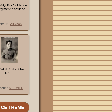
NÇON - Soldat du
égiment d'artillerie
diteur :
Allikhan
SANÇON - 506e
R.C.C
iteur :
MILDNER
E CE THÈME