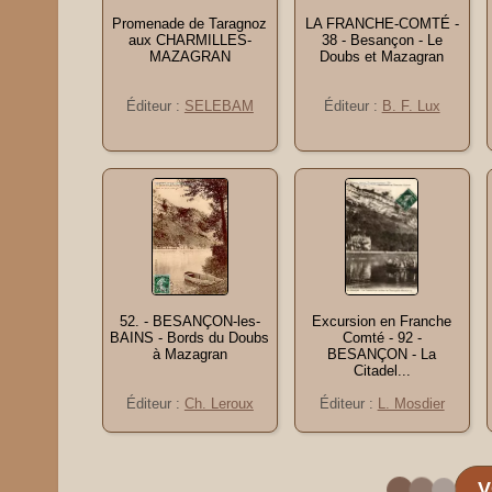
Promenade de Taragnoz
LA FRANCHE-COMTÉ -
aux CHARMILLES-
38 - Besançon - Le
MAZAGRAN
Doubs et Mazagran
Éditeur :
SELEBAM
Éditeur :
B. F. Lux
52. - BESANÇON-les-
Excursion en Franche
BAINS - Bords du Doubs
Comté - 92 -
à Mazagran
BESANÇON - La
Citadel...
Éditeur :
Ch. Leroux
Éditeur :
L. Mosdier
V