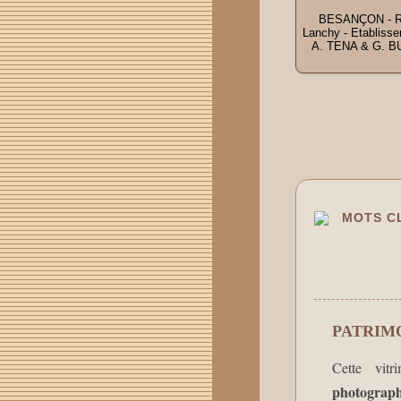
BESANÇON - 
Lanchy - Etabliss
A. TENA & G. BU
MOTS CL
PATRIM
Cette vitr
photograph