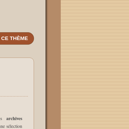
E CE THÈME
archives
les
une sélection