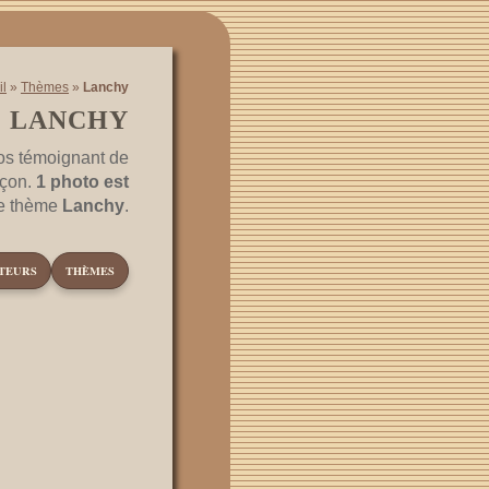
il
»
Thèmes
»
Lanchy
: LANCHY
os témoignant de
nçon.
1 photo est
le thème
Lanchy
.
TEURS
THÈMES