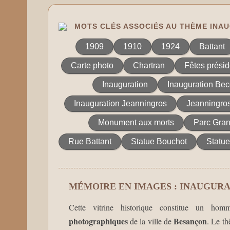
MOTS CLÉS ASSOCIÉS AU THÈME INA
1909
1910
1924
Battant
Carte photo
Chartran
Fêtes présid
Inauguration
Inauguration Bec
Inauguration Jeanningros
Jeanningro
Monument aux morts
Parc Gran
Rue Battant
Statue Bouchot
Statue
MÉMOIRE EN IMAGES : INAUGUR
Cette vitrine historique constitue un hom
photographiques
Besançon
de la ville de
. Le t