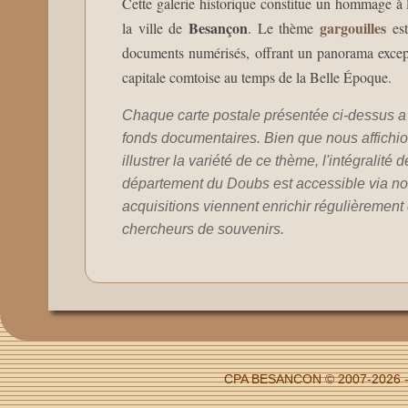
Cette galerie historique constitue un hommage à l'
Besançon
gargouilles
la ville de
. Le thème
est
documents numérisés, offrant un panorama exceptio
capitale comtoise au temps de la Belle Époque.
Chaque carte postale présentée ci-dessus a 
fonds documentaires. Bien que nous affichion
illustrer la variété de ce thème, l'intégralité 
département du Doubs est accessible via no
acquisitions viennent enrichir régulièrement c
chercheurs de souvenirs.
CPA BESANCON © 2007-2026 - F