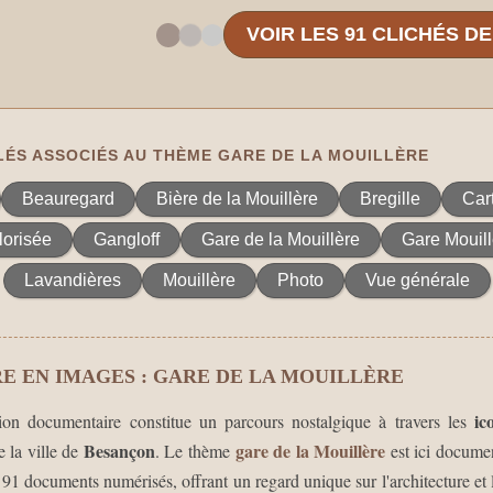
VOIR LES 91 CLICHÉS D
ÉS ASSOCIÉS AU THÈME GARE DE LA MOUILLÈRE
Beauregard
Bière de la Mouillère
Bregille
Car
lorisée
Gangloff
Gare de la Mouillère
Gare Mouill
Lavandières
Mouillère
Photo
Vue générale
E EN IMAGES : GARE DE LA MOUILLÈRE
ic
tion documentaire constitue un parcours nostalgique à travers les
Besançon
gare de la Mouillère
 la ville de
. Le thème
est ici docume
 91 documents numérisés, offrant un regard unique sur l'architecture et