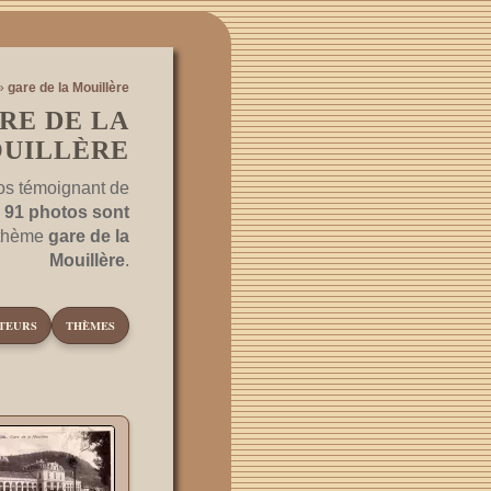
»
gare de la Mouillère
RE DE LA
UILLÈRE
os témoignant de
.
91 photos sont
 thème
gare de la
Mouillère
.
TEURS
THÈMES