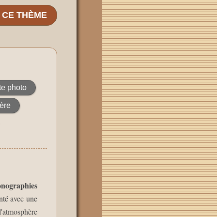
E CE THÈME
te photo
ère
onographies
nté avec une
 l'atmosphère