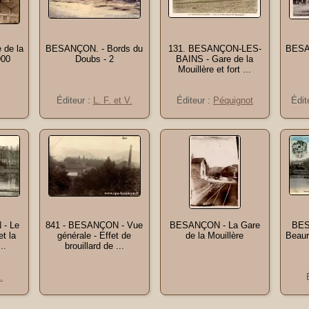
de la
BESANÇON. - Bords du
131. BESANÇON-LES-
BESA
900
Doubs - 2
BAINS - Gare de la
Mouillère et fort ...
Éditeur :
L. F. et V.
Éditeur :
Péquignot
Édit
 - Le
841 - BESANÇON - Vue
BESANÇON - La Gare
BES
t la
générale - Effet de
de la Mouillère
Beaur
..
brouillard de ...
.