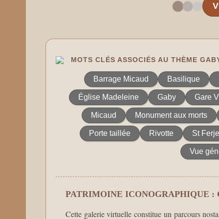
V
MOTS CLÉS ASSOCIÉS AU THÈME GAB
Barrage Micaud
Basilique
Église Madeleine
Gaby
Gare V
Micaud
Monument aux morts
Porte taillée
Rivotte
St Ferj
Vue gén
PATRIMOINE ICONOGRAPHIQUE :
Cette galerie virtuelle constitue un parcours nosta