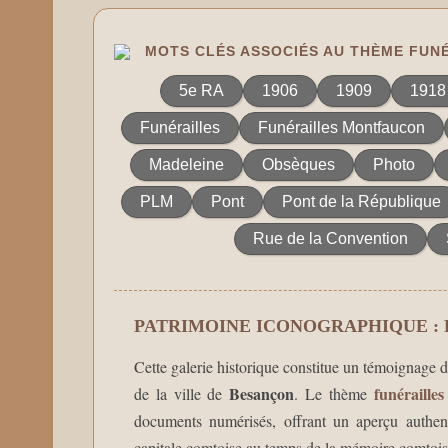
MOTS CLÉS ASSOCIÉS AU THÈME FUN
5e RA
1906
1909
1918
Funérailles
Funérailles Montfaucon
Madeleine
Obsèques
Photo
PLM
Pont
Pont de la République
Rue de la Convention
PATRIMOINE ICONOGRAPHIQUE :
Cette galerie historique constitue un témoignage d
Besançon
funérailles
de la ville de
. Le thème
documents numérisés, offrant un aperçu authenti
capitale comtoise au temps de la mémoire comtois