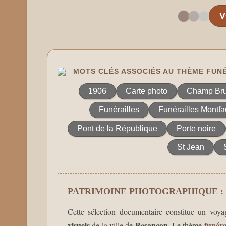
V
MOTS CLÉS ASSOCIÉS AU THÈME FUN
1906
Carte photo
Champ Bru
Funérailles
Funérailles Montf
Pont de la République
Porte noire
St Jean
PATRIMOINE PHOTOGRAPHIQUE :
Cette sélection documentaire constitue un voy
visuels
Besançon
funéra
de la ville de
. Le thème