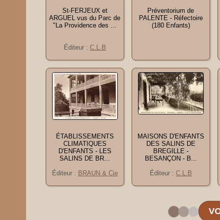
St-FERJEUX et
Préventorium de
ARGUEL vus du Parc de
PALENTE - Réfectoire
"La Providence des ...
(180 Enfants)
Éditeur :
C.L.B
ÉTABLISSEMENTS
MAISONS D'ENFANTS
CLIMATIQUES
DES SALINS DE
D'ENFANTS - LES
BREGILLE -
SALINS DE BR...
BESANÇON - B...
Éditeur :
BRAUN & Cie
Éditeur :
C.L.B
VO