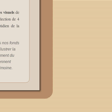
s visuels
de
lection de 4
tidien de la
s nos fonds
lustrer la
ement du
ennent
rimoine.