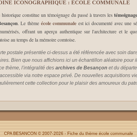
OINE ICONOGRAPHIQUE : ÉCOLE COMMUNALE
témoignage
e historique constitue un témoignage du passé à travers les
Besançon
école communale
. Le thème
est ici documenté avec une sé
umérisés, offrant un aperçu authentique sur l'architecture et le quo
mtoise au temps de la mémoire comtoise.
te postale présentée ci-dessus a été référencée avec soin dan
es. Bien que nous affichions ici un échantillon aléatoire pour il
ce thème, l'intégralité des
archives de Besançon
et du départ
accessible via notre espace privé. De nouvelles acquisitions vi
gulièrement cette collection pour le plaisir des amoureux du pat
CPA BESANCON © 2007-2026 - Fiche du thème école communale