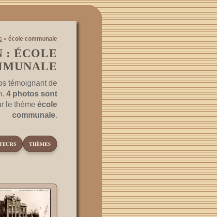
s
»
école communale
 : ÉCOLE
MMUNALE
os témoignant de
n.
4 photos sont
ur le thème
école
communale
.
TEURS
THÈMES