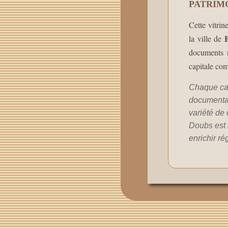
PATRIM
Cette vitrin
la ville de
documents n
capitale co
Chaque car
documentair
variété de 
Doubs est 
enrichir ré