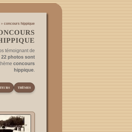
»
concours hippique
CONCOURS
HIPPIQUE
os témoignant de
.
22 photos sont
 thème
concours
hippique
.
TEURS
THÈMES