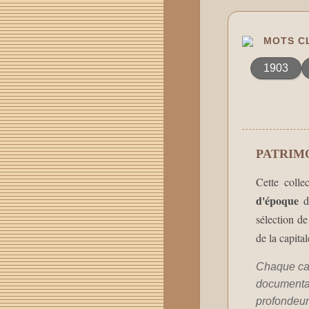
MOTS CL
1903
PATRIM
Cette colle
d'époque
de
sélection de
de la capita
Chaque car
documentair
profondeur 