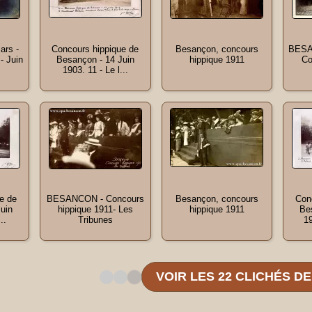
ars -
Concours hippique de
Besançon, concours
BESA
- Juin
Besançon - 14 Juin
hippique 1911
Co
1903. 11 - Le l...
e de
BESANCON - Concours
Besançon, concours
Con
uin
hippique 1911- Les
hippique 1911
Be
..
Tribunes
19
VOIR LES 22 CLICHÉS D