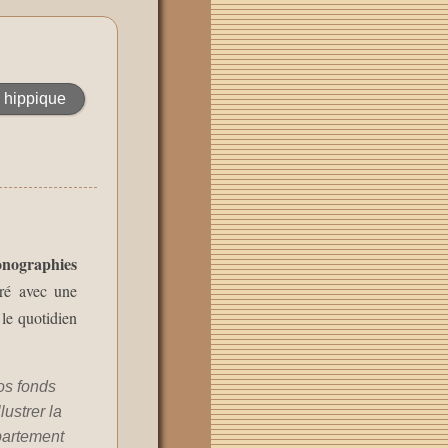
 hippique
onographies
tré avec une
 le quotidien
os fonds
lustrer la
partement