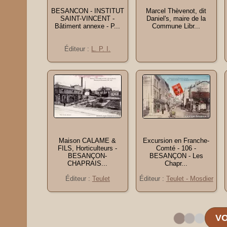
BESANCON - INSTITUT
Marcel Thèvenot, dit
SAINT-VINCENT -
Daniel's, maire de la
Bâtiment annexe - P...
Commune Libr...
Éditeur :
L. P. I.
Maison CALAME &
Excursion en Franche-
FILS, Horticulteurs -
Comté - 106 -
BESANÇON-
BESANÇON - Les
CHAPRAIS...
Chapr...
Éditeur :
Teulet
Éditeur :
Teulet - Mosdier
VO