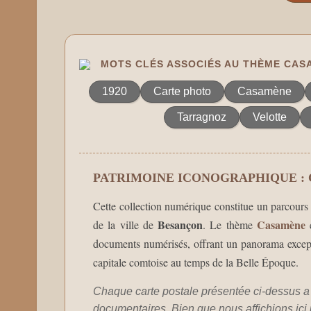
MOTS CLÉS ASSOCIÉS AU THÈME CAS
1920
Carte photo
Casamène
Tarragnoz
Velotte
PATRIMOINE ICONOGRAPHIQUE :
Cette collection numérique constitue un parcours 
Besançon
Casamène
de la ville de
. Le thème
e
documents numérisés, offrant un panorama exceptio
capitale comtoise au temps de la Belle Époque.
Chaque carte postale présentée ci-dessus a
documentaires. Bien que nous affichions ici un