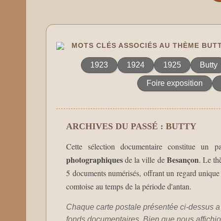
MOTS CLÉS ASSOCIÉS AU THÈME BUT
1923
1924
1925
Butty
Foire exposition
ARCHIVES DU PASSÉ : BUTTY
Cette sélection documentaire constitue un p
photographiques
Besançon
de la ville de
. Le t
5 documents numérisés, offrant un regard unique su
comtoise au temps de la période d'antan.
Chaque carte postale présentée ci-dessus a 
fonds documentaires. Bien que nous affichion