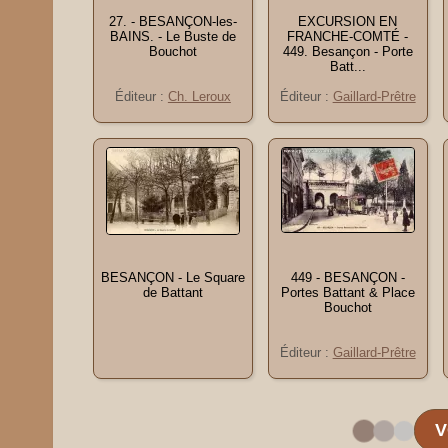
27. - BESANÇON-les-
EXCURSION EN
BAINS. - Le Buste de
FRANCHE-COMTÉ -
Bouchot
449. Besançon - Porte
Batt...
Éditeur :
Ch. Leroux
Éditeur :
Gaillard-Prêtre
BESANÇON - Le Square
449 - BESANÇON -
de Battant
Portes Battant & Place
Bouchot
Éditeur :
Gaillard-Prêtre
V