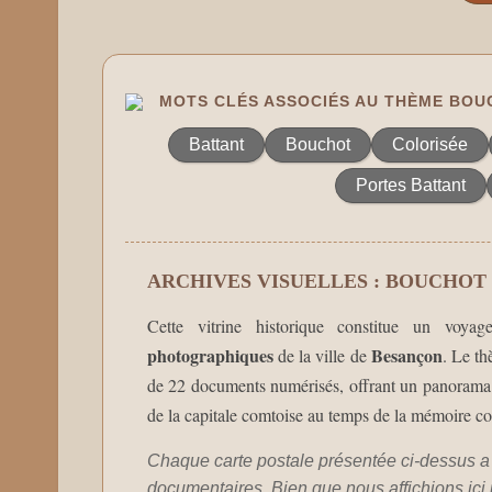
MOTS CLÉS ASSOCIÉS AU THÈME BOU
Battant
Bouchot
Colorisée
Portes Battant
ARCHIVES VISUELLES : BOUCHOT
Cette vitrine historique constitue un voy
photographiques
Besançon
de la ville de
. Le t
de 22 documents numérisés, offrant un panorama ex
de la capitale comtoise au temps de la mémoire c
Chaque carte postale présentée ci-dessus a
documentaires. Bien que nous affichions ici un