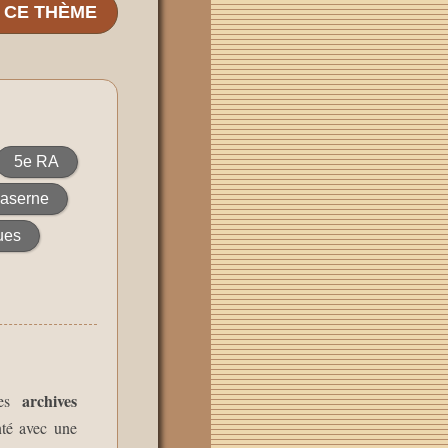
E CE THÈME
5e RA
aserne
ues
archives
les
té avec une