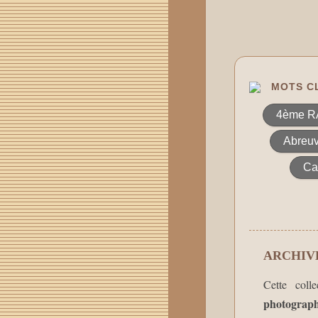
MOTS CL
4ème R
Abreuv
Ca
ARCHIVE
Cette coll
photograph