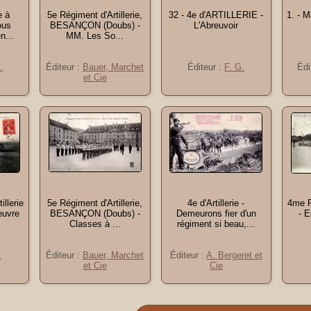
e à
5e Régiment d'Artillerie,
32 - 4e d'ARTILLERIE -
1. - M
ous
BESANÇON (Doubs) -
L'Abreuvoir
n...
MM. Les So...
.
Éditeur :
Bauer, Marchet
Éditeur :
F. G.
Édi
et Cie
llerie
5e Régiment d'Artillerie,
4e d'Artillerie -
4me R
œuvre
BESANÇON (Doubs) -
Demeurons fier d'un
- E
Classes à ...
régiment si beau,...
.
Éditeur :
Bauer, Marchet
Éditeur :
A. Bergeret et
et Cie
Cie