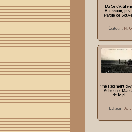
Du 5e d'Artilleri
Besançon, je v
envoie ce Souve
Éditeur :
N. G
4me Régiment d'Arti
- Polygone. Man
de la pi...
Éditeur :
A. L