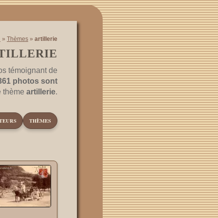
l
»
Thèmes
»
artillerie
TILLERIE
os témoignant de
361 photos sont
le thème
artillerie
.
TEURS
THÈMES