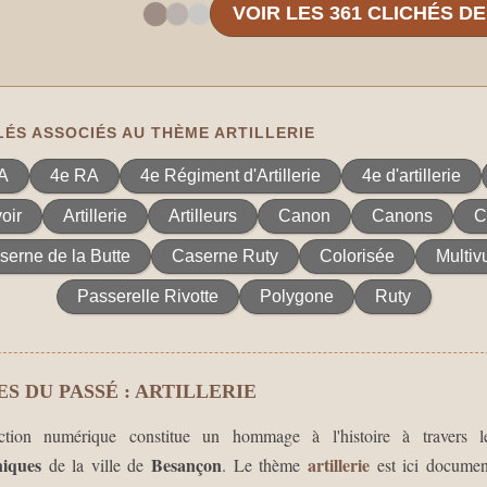
VOIR LES 361 CLICHÉS D
ÉS ASSOCIÉS AU THÈME ARTILLERIE
A
4e RA
4e Régiment d'Artillerie
4e d'artillerie
oir
Artillerie
Artilleurs
Canon
Canons
C
serne de la Butte
Caserne Ruty
Colorisée
Multiv
Passerelle Rivotte
Polygone
Ruty
S DU PASSÉ : ARTILLERIE
ection numérique constitue un hommage à l'histoire à travers 
iques
Besançon
artillerie
de la ville de
. Le thème
est ici documen