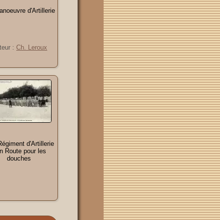
anoeuvre d'Artillerie
teur :
Ch. Leroux
égiment d'Artillerie
n Route pour les
douches