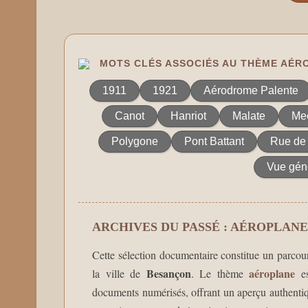
MOTS CLÉS ASSOCIÉS AU THÈME AÉR
1911
1921
Aérodrome Palente
Canot
Hanriot
Malate
Mee
Polygone
Pont Battant
Rue de
Vue gén
ARCHIVES DU PASSÉ : AÉROPLANE
Cette sélection documentaire constitue un parcour
Besançon
aéroplane
la ville de
. Le thème
es
documents numérisés, offrant un aperçu authentique