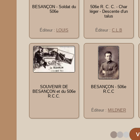
BESANÇON - Soldat du
506e R. C. C. - Char
506e
léger - Descente d'un
talus
Éditeur :
LOUIS
Éditeur :
C.L.B
SOUVENIR DE
BESANÇON - 506e
BESANÇON et du 506e
R.C.C
R.C.C.
Éditeur :
MILDNER
V