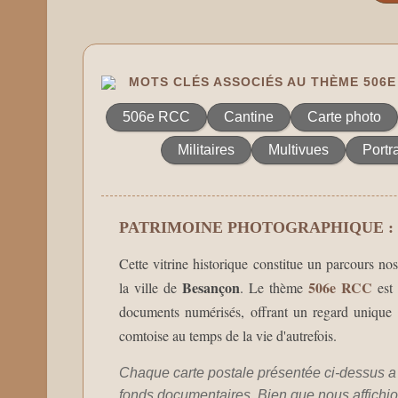
MOTS CLÉS ASSOCIÉS AU THÈME 506E
506e RCC
Cantine
Carte photo
Militaires
Multivues
Portra
PATRIMOINE PHOTOGRAPHIQUE : 
Cette vitrine historique constitue un parcours nos
Besançon
506e RCC
la ville de
. Le thème
est 
documents numérisés, offrant un regard unique su
comtoise au temps de la vie d'autrefois.
Chaque carte postale présentée ci-dessus a 
fonds documentaires. Bien que nous affichion