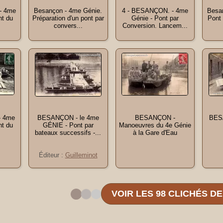
- 4me
Besançon - 4me Génie.
4 - BESANÇON. - 4me
Besan
nt du
Préparation d'un pont par
Génie - Pont par
Pont 
convers...
Conversion. Lancem...
- 4me
BESANÇON - le 4me
BESANÇON -
BES
nt du
GÉNIE - Pont par
Manoeuvres du 4e Génie
bateaux successifs -...
à la Gare d'Eau
Éditeur :
Guilleminot
VOIR LES 98 CLICHÉS D