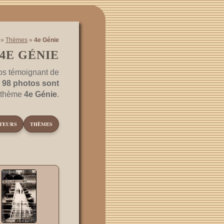
»
Thèmes
»
4e Génie
4E GÉNIE
os témoignant de
.
98 photos sont
e thème
4e Génie
.
TEURS
THÈMES