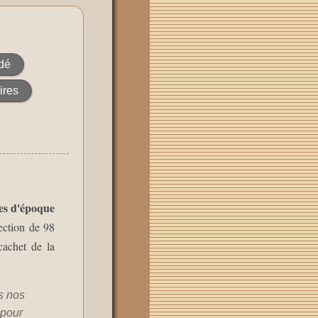
dé
ires
es d'époque
ection de 98
cachet de la
s nos
 pour