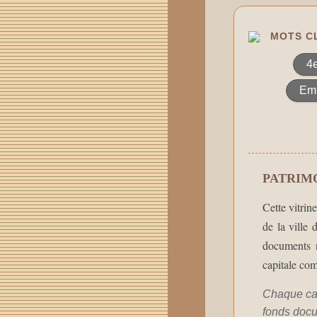
MOTS CL
4
Emb
PATRIM
Cette vitrin
de la ville
documents n
capitale co
Chaque car
fonds docu