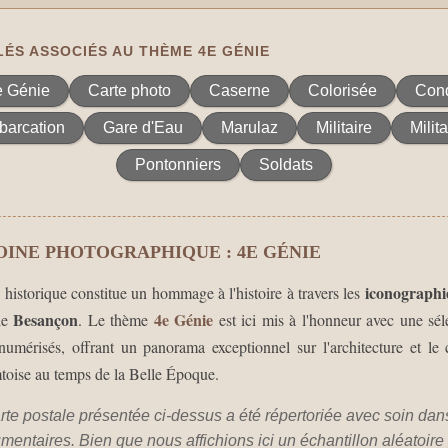
ÉS ASSOCIÉS AU THÈME 4E GÉNIE
e Génie
Carte photo
Caserne
Colorisée
Con
arcation
Gare d'Eau
Marulaz
Militaire
Milita
Pontonniers
Soldats
OINE PHOTOGRAPHIQUE : 4E GÉNIE
iconographi
e historique constitue un hommage à l'histoire à travers les
Besançon
4e Génie
 de
. Le thème
est ici mis à l'honneur avec une sél
umérisés, offrant un panorama exceptionnel sur l'architecture et le 
mtoise au temps de la Belle Époque.
te postale présentée ci-dessus a été répertoriée avec soin dan
mentaires. Bien que nous affichions ici un échantillon aléatoire