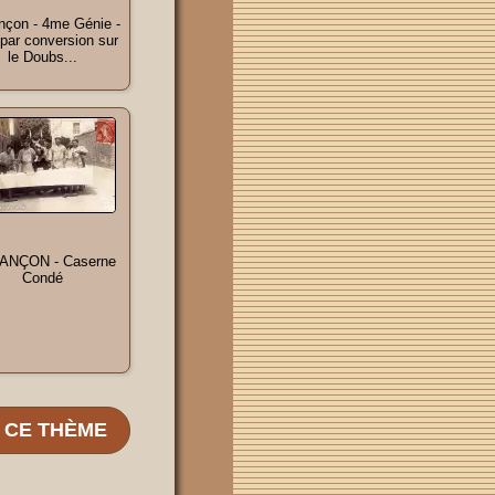
çon - 4me Génie -
par conversion sur
le Doubs...
ANÇON - Caserne
Condé
E CE THÈME