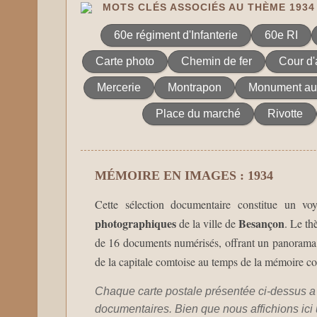
MOTS CLÉS ASSOCIÉS AU THÈME 1934
60e régiment d'Infanterie
60e RI
Carte photo
Chemin de fer
Cour d'
Mercerie
Montrapon
Monument au
Place du marché
Rivotte
MÉMOIRE EN IMAGES : 1934
Cette sélection documentaire constitue un v
photographiques
Besançon
de la ville de
. Le t
de 16 documents numérisés, offrant un panorama ex
de la capitale comtoise au temps de la mémoire c
Chaque carte postale présentée ci-dessus a
documentaires. Bien que nous affichions ici un