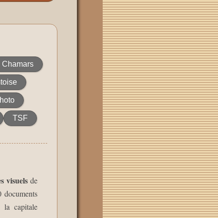
Chamars
toise
hoto
TSF
s visuels
de
20 documents
 la capitale