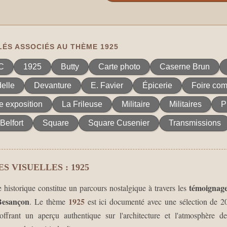
ÉS ASSOCIÉS AU THÈME 1925
C
1925
Butty
Carte photo
Caserne Brun
delle
Devanture
E. Favier
Épicerie
Foire com
e exposition
La Frileuse
Militaire
Militaires
P
Belfort
Square
Square Cusenier
Transmissions
S VISUELLES : 1925
témoignage
e historique constitue un parcours nostalgique à travers les
Besançon
1925
. Le thème
est ici documenté avec une sélection de 
offrant un aperçu authentique sur l'architecture et l'atmosphère de