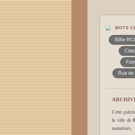
MOTS CL
506e RC
Cita
Foir
Rue de 
ARCHIVE
Cette galeri
la ville de
numérisés, 