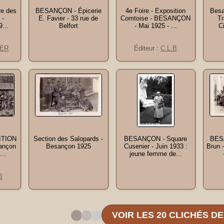
re des
BESANÇON - Épicerie
4e Foire - Exposition
Besa
 -
E. Favier - 33 rue de
Comtoise - BESANÇON
Tr
...
Belfort
- Mai 1925 - ...
Ci
NER
Éditeur :
C.L.B
ITION
Section des Salopards -
BESANÇON - Square
BES
ançon
Besançon 1925
Cusenier - Juin 1933 :
Brun 
...
jeune femme de...
B
VOIR LES 20 CLICHÉS D