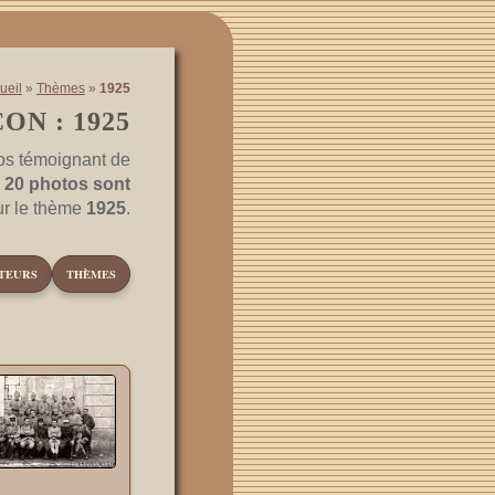
ueil
»
Thèmes
»
1925
ON : 1925
os témoignant de
.
20 photos sont
ur le thème
1925
.
TEURS
THÈMES