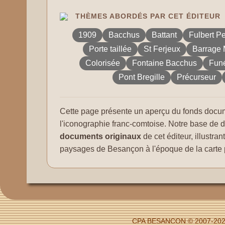
THÈMES ABORDÉS PAR CET ÉDITEUR
1909
Bacchus
Battant
Fulbert Pe
Porte taillée
St Ferjeux
Barrage 
Colorisée
Fontaine Bacchus
Funé
Pont Bregille
Précurseur
Cette page présente un aperçu du fonds docum
l'iconographie franc-comtoise. Notre base de
documents originaux
de cet éditeur, illustra
paysages de Besançon à l'époque de la carte 
CPA BESANCON © 2007-2026 -