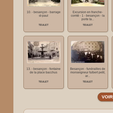
10. - besançon - barrage
Excursion en franche-
st-paul
comté - 1 - besançon - la
porte ta...
TEULET
TEULET
13. - besançon - fontaine
Besançon - funérailles de
de la place bacchus
monseigneur fulbert petit,
ar...
TEULET
TEULET
VOIR