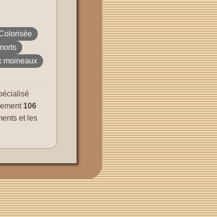
Colorisée
morts
ux moineaux
écialisé
llement
106
ments et les