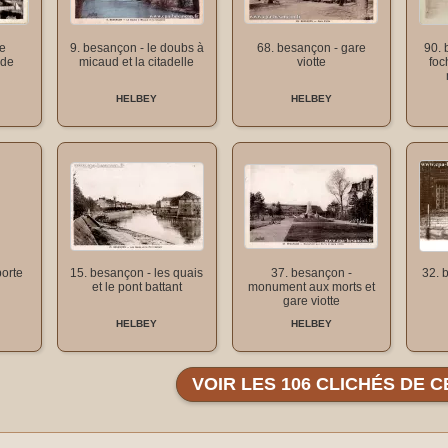
de
9. besançon - le doubs à
68. besançon - gare
90. 
 de
micaud et la citadelle
viotte
foc
HELBEY
HELBEY
porte
15. besançon - les quais
37. besançon -
32. 
et le pont battant
monument aux morts et
gare viotte
HELBEY
HELBEY
VOIR LES 106 CLICHÉS DE C