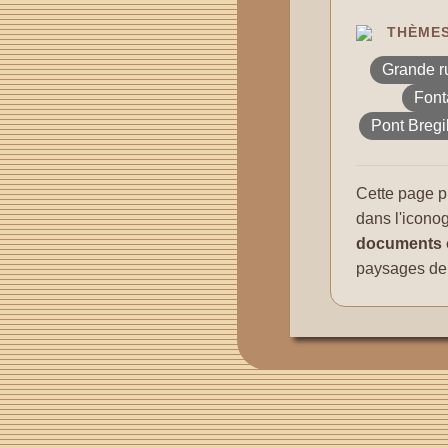
THÈMES
Grande r
Font
Pont Bregi
Cette page p
dans l'icono
documents 
paysages de 