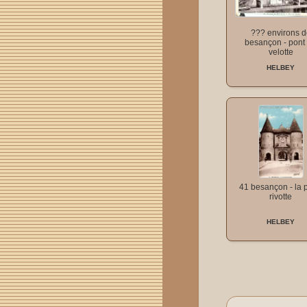
??? environs 
besançon - pont
velotte
HELBEY
41 besançon - la 
rivotte
HELBEY