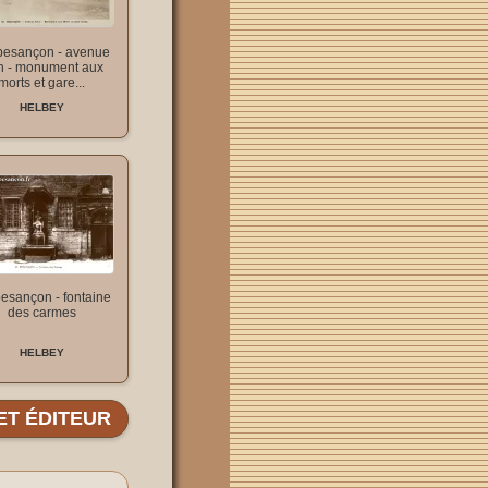
besançon - avenue
h - monument aux
morts et gare...
HELBEY
besançon - fontaine
des carmes
HELBEY
ET ÉDITEUR