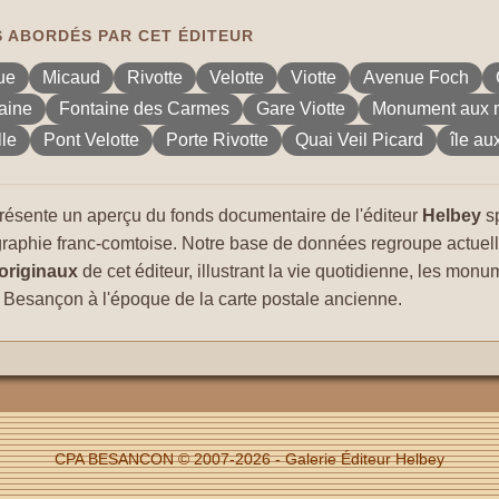
 ABORDÉS PAR CET ÉDITEUR
ue
Micaud
Rivotte
Velotte
Viotte
Avenue Foch
aine
Fontaine des Carmes
Gare Viotte
Monument aux 
lle
Pont Velotte
Porte Rivotte
Quai Veil Picard
île a
résente un aperçu du fonds documentaire de l'éditeur
Helbey
sp
graphie franc-comtoise. Notre base de données regroupe actue
originaux
de cet éditeur, illustrant la vie quotidienne, les monu
Besançon à l'époque de la carte postale ancienne.
CPA BESANCON © 2007-2026 - Galerie Éditeur Helbey