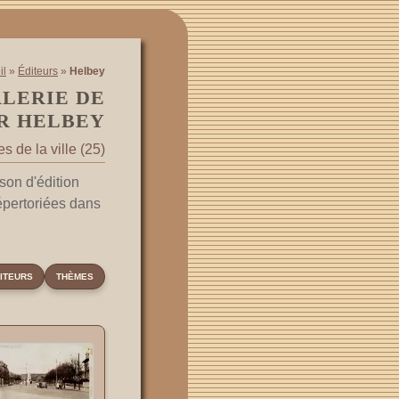
il
»
Éditeurs
»
Helbey
ALERIE DE
R HELBEY
 de la ville (25)
son d'édition
épertoriées dans
ITEURS
THÈMES