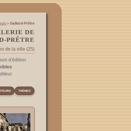
eurs
»
Gaillard-Prêtre
ALERIE DE
D-PRÊTRE
 de la ville (25)
son d'édition
nibles
diteur.
ITEURS
THÈMES