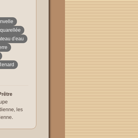
nvelle
quarellée
teau d'eau
erre
Renard
Prêtre
oupe
idienne, les
ienne.