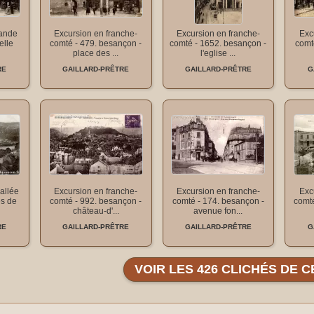
rande
Excursion en franche-
Excursion en franche-
Exc
elle
comté - 479. besançon -
comté - 1652. besançon -
comt
place des ...
l'eglise ...
RE
GAILLARD-PRÊTRE
GAILLARD-PRÊTRE
G
allée
Excursion en franche-
Excursion en franche-
Exc
és de
comté - 992. besançon -
comté - 174. besançon -
comté
château-d'...
avenue fon...
RE
GAILLARD-PRÊTRE
GAILLARD-PRÊTRE
G
VOIR LES 426 CLICHÉS DE C