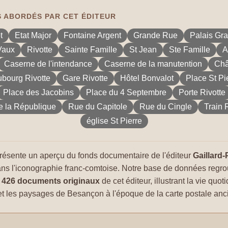
 ABORDÉS PAR CET ÉDITEUR
t
Etat Major
Fontaine Argent
Grande Rue
Palais Gra
Vaux
Rivotte
Sainte Famille
St Jean
Ste Famille
A
Caserne de l'intendance
Caserne de la manutention
Châ
bourg Rivotte
Gare Rivotte
Hôtel Bonvalot
Place St Pi
Place des Jacobins
Place du 4 Septembre
Porte Rivotte
e la République
Rue du Capitole
Rue du Cingle
Train 
église St Pierre
résente un aperçu du fonds documentaire de l'éditeur
Gaillard-
ans l'iconographie franc-comtoise. Notre base de données regr
t
426 documents originaux
de cet éditeur, illustrant la vie quot
 les paysages de Besançon à l'époque de la carte postale anc