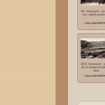
60 - besançon - g
rue - palais granv
GAILLARD-PRÊT
1653. besançon - v
de la malate et pr
vaux
GAILLARD-PRÊT