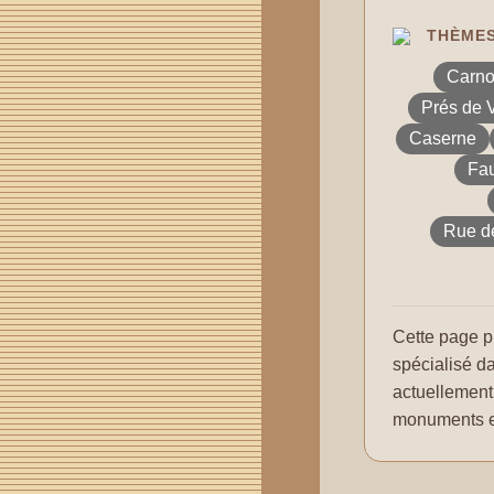
THÈMES
Carno
Prés de 
Caserne
Fau
Rue d
Cette page p
spécialisé d
actuellemen
monuments et