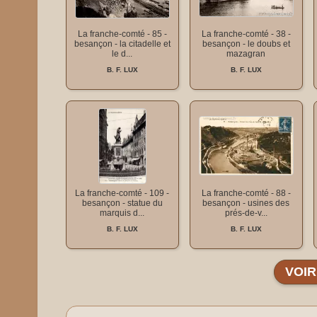
La franche-comté - 85 -
La franche-comté - 38 -
besançon - la citadelle et
besançon - le doubs et
le d...
mazagran
B. F. LUX
B. F. LUX
La franche-comté - 109 -
La franche-comté - 88 -
besançon - statue du
besançon - usines des
marquis d...
prés-de-v...
B. F. LUX
B. F. LUX
VOIR