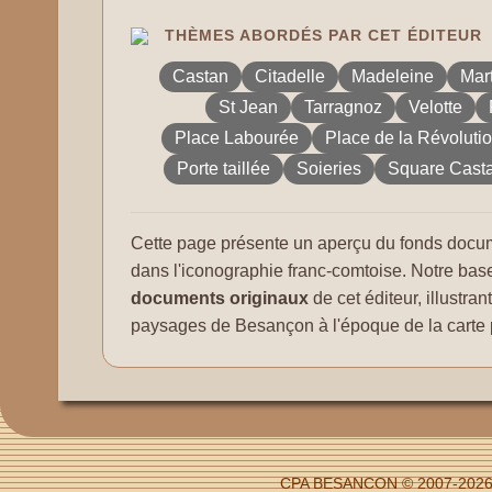
THÈMES ABORDÉS PAR CET ÉDITEUR
Castan
Citadelle
Madeleine
Mart
St Jean
Tarragnoz
Velotte
Place Labourée
Place de la Révoluti
Porte taillée
Soieries
Square Cast
Cette page présente un aperçu du fonds docum
dans l'iconographie franc-comtoise. Notre ba
documents originaux
de cet éditeur, illustra
paysages de Besançon à l'époque de la carte 
CPA BESANCON © 2007-2026 - 